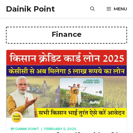
Skip
Dainik Point
MENU
to
content
Finance
BY
DAINIK POINT
|
FEBRUARY 5, 2025