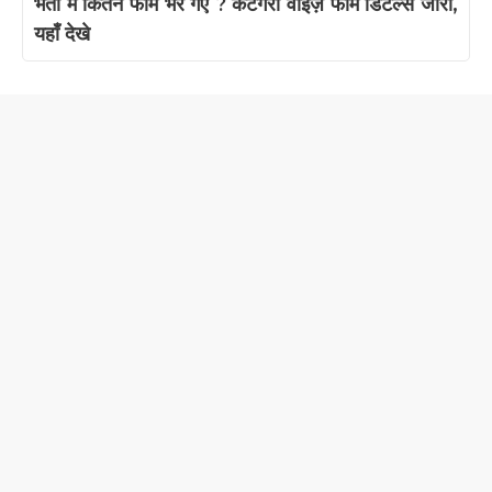
भर्ती मे कितने फॉर्म भरे गए ? केटेगरी वाइज़ फॉर्म डिटेल्स जारी,
यहाँ देखे