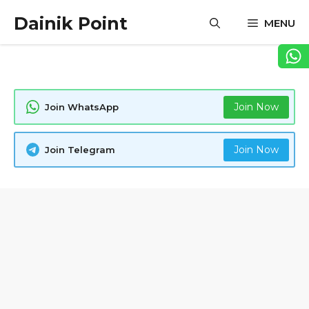
Skip
Dainik Point
MENU
to
content
Join Now
Join WhatsApp
Join Now
Join Telegram