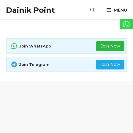
Skip
Dainik Point
MENU
to
content
Join Now
Join WhatsApp
Join Now
Join Telegram