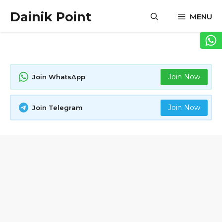
Skip
Dainik Point
MENU
to
content
Join Now
Join WhatsApp
Join Now
Join Telegram