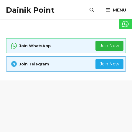
Skip
Dainik Point
MENU
to
content
Join Now
Join WhatsApp
Join Now
Join Telegram