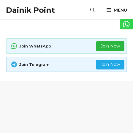
Skip
Dainik Point
MENU
to
content
Join Now
Join WhatsApp
Join Now
Join Telegram