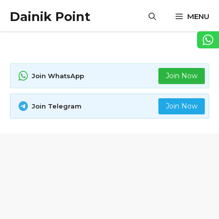
Skip
Dainik Point
MENU
to
content
Join Now
Join WhatsApp
Join Now
Join Telegram