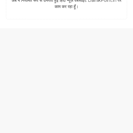
अब मैं नियमित रूप से उभरती हुई हिंदी न्यूज़ वेबसाइट DainikPoint.in पर
काम कर रहा हूँ।