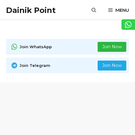
Skip
Dainik Point
MENU
to
content
Join Now
Join WhatsApp
Join Now
Join Telegram